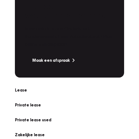
Plan een
Werkplaatsafspraak
Is uw auto toe aan Onderhoud,
Bandenwissel of een Vakantiecheck? Plan
online een afspraak!
Maak een afspraak
Lease
Private lease
Private lease used
Zakelijke lease