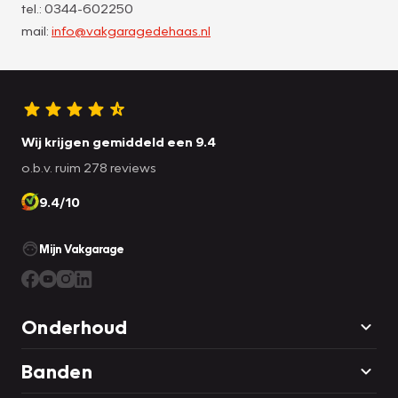
tel.: 0344-602250
mail:
info@vakgaragedehaas.nl
Wij krijgen gemiddeld een 9.4
o.b.v. ruim 278 reviews
9.4/10
Mijn Vakgarage
Onderhoud
Banden