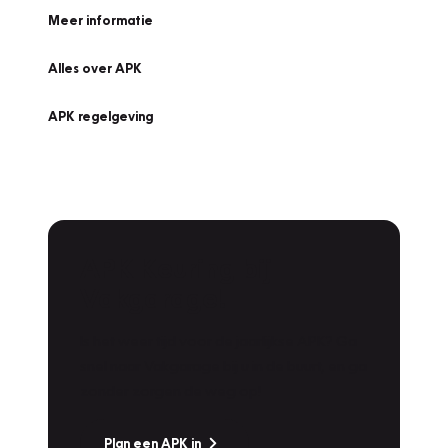
Meer informatie
Alles over APK
APK regelgeving
APK Keuring bij
Vakgarage!
Is het weer tijd voor de jaarlijkse APK? Ga
snel naar Vakgarage bij u in de buurt, en ga
zonder zorgen de weg op!
Plan een APK in