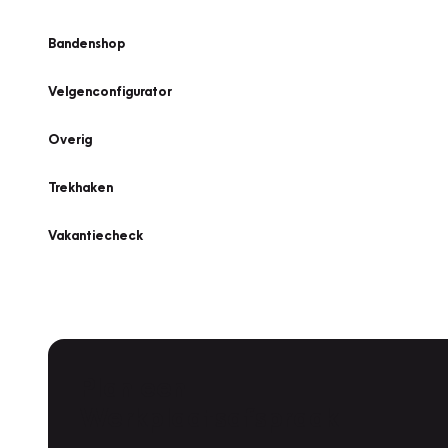
Bandenshop
Velgenconfigurator
Overig
Trekhaken
Vakantiecheck
Plan een
Werkplaatsafspraak