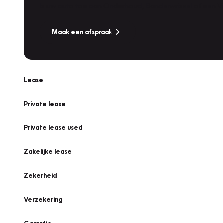
Is uw auto toe aan Onderhoud, Bandenwissel of een Va
Maak een afspraak
Lease
Private lease
Private lease used
Zakelijke lease
Zekerheid
Verzekering