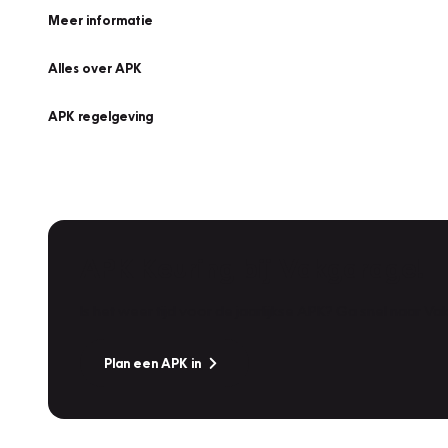
Meer informatie
Alles over APK
APK regelgeving
APK Keuring bij Vakgarage!
Is het weer tijd voor de jaarlijkse APK? Ga snel naar V
Plan een APK in