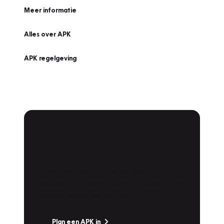
Meer informatie
Alles over APK
APK regelgeving
APK Keuring bij
Vakgarage!
Is het weer tijd voor de jaarlijkse APK? Ga
snel naar Vakgarage bij u in de buurt, en ga
zonder zorgen de weg op!
Plan een APK in