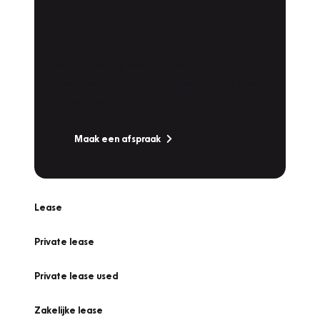
Plan een
Werkplaatsafspraak
Is uw auto toe aan Onderhoud,
Bandenwissel of een Vakantiecheck? Plan
online een afspraak!
Maak een afspraak
Lease
Private lease
Private lease used
Zakelijke lease