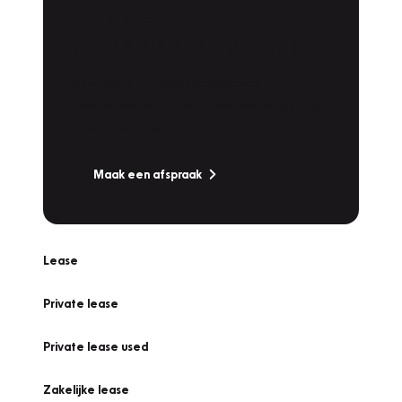
Plan een
Werkplaatsafspraak
Is uw auto toe aan Onderhoud,
Bandenwissel of een Vakantiecheck? Plan
online een afspraak!
Maak een afspraak
Lease
Private lease
Private lease used
Zakelijke lease