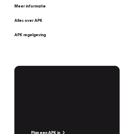
Meer informatie
Alles over APK
APK regelgeving
APK Keuring bij
Vakgarage!
Is het weer tijd voor de jaarlijkse APK? Ga
snel naar Vakgarage bij u in de buurt, en ga
zonder zorgen de weg op!
Plan een APK in