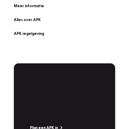
Meer informatie
Alles over APK
APK regelgeving
APK Keuring bij
Vakgarage!
Is het weer tijd voor de jaarlijkse APK? Ga
snel naar Vakgarage bij u in de buurt, en ga
zonder zorgen de weg op!
Plan een APK in