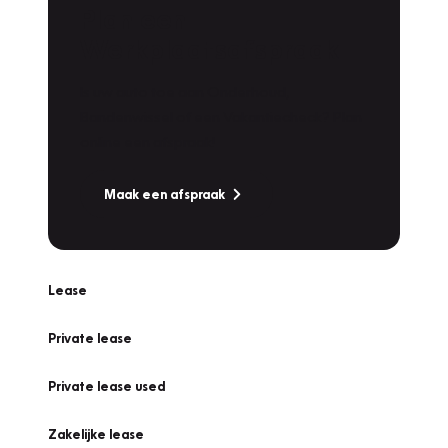
Plan een
Werkplaatsafspraak
Is uw auto toe aan Onderhoud,
Bandenwissel of een Vakantiecheck? Plan
online een afspraak!
Maak een afspraak
Lease
Private lease
Private lease used
Zakelijke lease