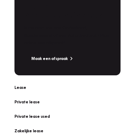
Plan een
Werkplaatsafspraak
Is uw auto toe aan Onderhoud,
Bandenwissel of een Vakantiecheck? Plan
online een afspraak!
Maak een afspraak
Lease
Private lease
Private lease used
Zakelijke lease