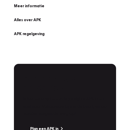
Meer informatie
Alles over APK
APK regelgeving
APK Keuring bij
Vakgarage!
Is het weer tijd voor de jaarlijkse APK? Ga
snel naar Vakgarage bij u in de buurt, en ga
zonder zorgen de weg op!
Plan een APK in