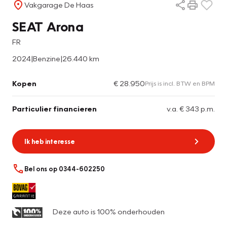
Vakgarage De Haas
SEAT Arona
FR
2024
|
Benzine
|
26.440 km
Kopen
€ 28.950
Prijs is incl. BTW en BPM
Particulier financieren
v.a. € 343 p.m.
Ik heb interesse
Bel ons op 0344-602250
Deze auto is 100% onderhouden