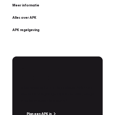
Meer informatie
Alles over APK
APK regelgeving
APK Keuring bij
Vakgarage!
Is het weer tijd voor de jaarlijkse APK? Ga
snel naar Vakgarage bij u in de buurt, en ga
zonder zorgen de weg op!
Plan een APK in