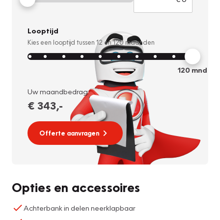
Looptijd
Kies een looptijd tussen
12
en
120
maanden
120
mnd
Uw maandbedrag:
€ 343
,-
Offerte aanvragen
Opties en accessoires
Achterbank in delen neerklapbaar