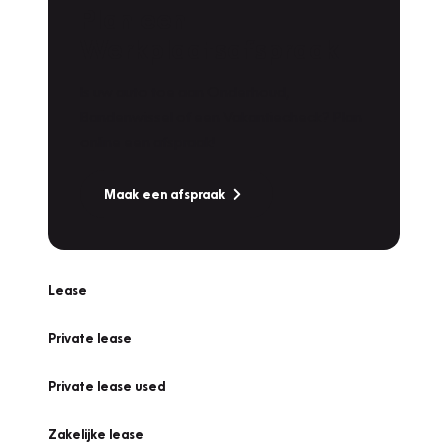
Plan een
Werkplaatsafspraak
Is uw auto toe aan Onderhoud,
Bandenwissel of een Vakantiecheck? Plan
online een afspraak!
Maak een afspraak
Lease
Private lease
Private lease used
Zakelijke lease